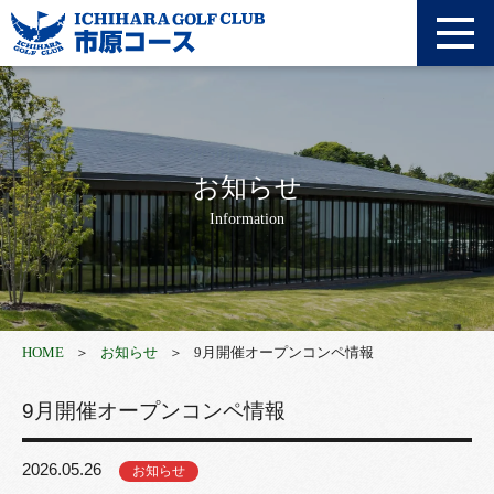
アクセス
採用情報
利用約款
オンライン予約
お知らせ
Information
WEB登録
0436-92-1711
HOME
お知らせ
9月開催オープンコンペ情報
9月開催オープンコンペ情報
2026.05.26
お知らせ