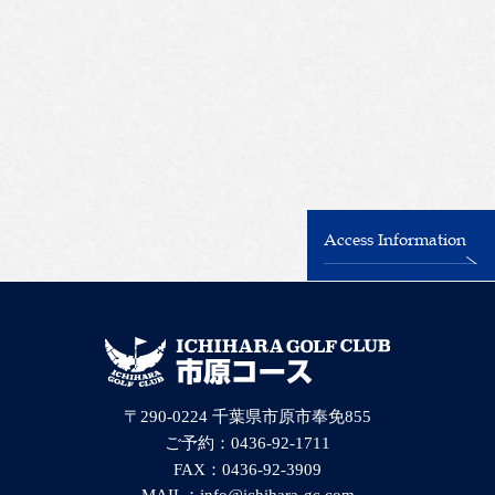
Access Information
〒290-0224 千葉県市原市奉免855
ご予約：0436-92-1711
FAX：0436-92-3909
MAIL：
info@ichihara-gc.com