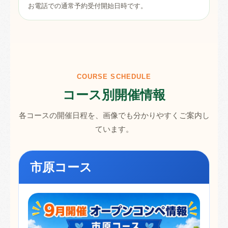
お電話での通常予約受付開始日時です。
COURSE SCHEDULE
コース別開催情報
各コースの開催日程を、画像でも分かりやすくご案内し
ています。
市原コース