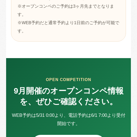
※オープンコンペのご予約は3ヶ月先までとなりま
す。
※WEB予約だと通常予約より1日前のご予約が可能で
す。
OPEN COMPETITION
9月開催のオープンコンペ情報
を、ぜひご確認ください。
WEB予約は5/31 0:00より、電話予約は6/1 7:00より受付
開始です。