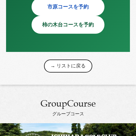
市原コースを予約
柿の木台コースを予約
リストに戻る
GroupCourse
グループコース