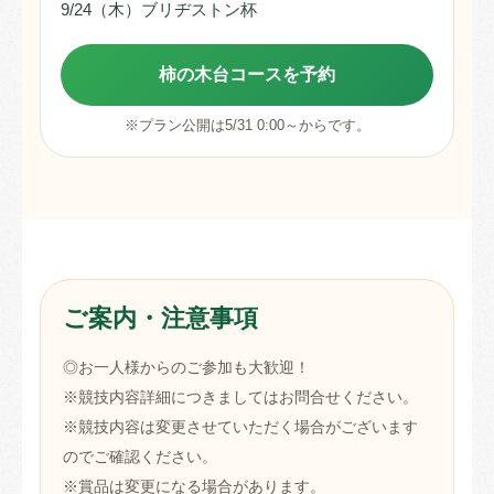
9/24（木）ブリヂストン杯
柿の木台コースを予約
※プラン公開は5/31 0:00～からです。
ご案内・注意事項
◎お一人様からのご参加も大歓迎！
※競技内容詳細につきましてはお問合せください。
※競技内容は変更させていただく場合がございます
のでご確認ください。
※賞品は変更になる場合があります。