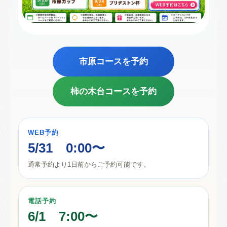
市原コースを予約
柿の木台コースを予約
WEB予約
5/31 0:00〜
通常予約より1日前からご予約可能です。
電話予約
6/1 7:00〜