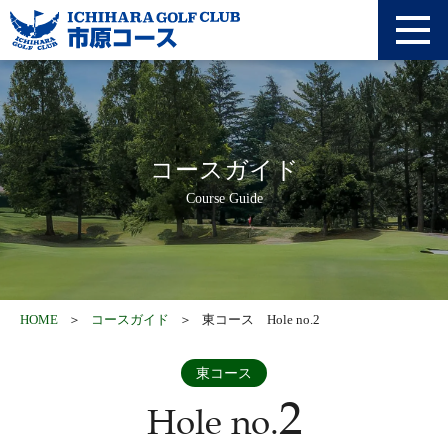
アクセス
採用情報
利用約款
オンライン予約
コースガイド
Course Guide
WEB登録
0436-92-1711
HOME
コースガイド
東コース Hole no.2
東コース
2
Hole no.