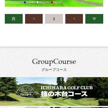
西
<
2
>
中
GroupCourse
グループコース