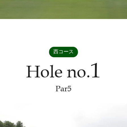
西コース
1
Hole no.
Par5