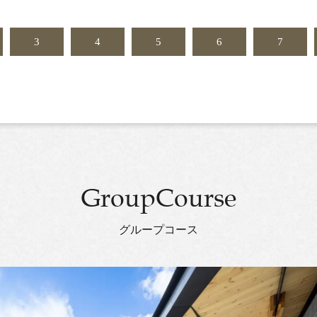
3
4
5
6
7
GroupCourse
グループコース