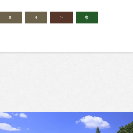
8
9
>
東