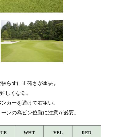
欲張らずに正確さが重要。
も難しくなる。
バンカーを避けて右狙い。
リーンの為ピン位置に注意が必要。
LUE
WHT
YEL
RED