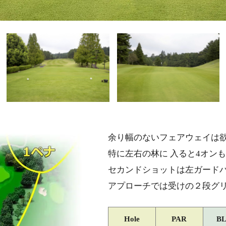
余り幅のないフェアウェイは
特に左右の林に 入ると4オン
セカンドショットは左ガード
アプローチでは受けの２段グ
Hole
PAR
B