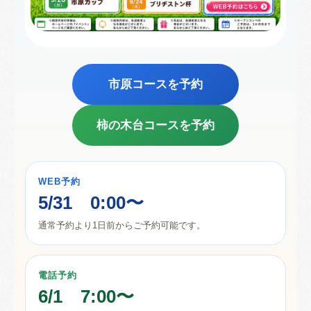
市原コースを予約
柿の木台コースを予約
WEB予約
5/31 0:00〜
通常予約より1日前からご予約可能です。
電話予約
6/1 7:00〜