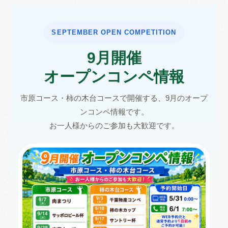
SEPTEMBER OPEN COMPETITION
9月開催
オープンコンペ情報
市原コース・柿の木台コースで開催する、9月のオープ
ンコンペ情報です。
お一人様からのご参加も大歓迎です。