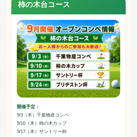
柿の木台コース
開催予定：
9/3（木）千葉物産コンペ
9/10（木）柿の木カップ
9/17（木）サントリー杯