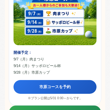
開催予定：
9/7（月）肉まつり
9/14（月）サッポロビール杯
9/28（月）市原カップ
市原コースを予約
※プラン公開は5/31 0:00～からです。