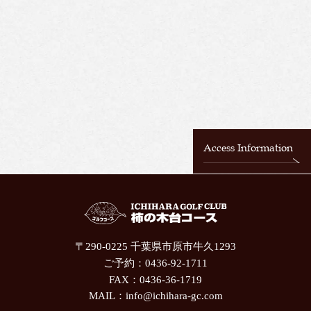
Access Information
〒290-0225 千葉県市原市牛久1293
ご予約：0436-92-1711
FAX：0436-36-1719
MAIL：
info@ichihara-gc.com