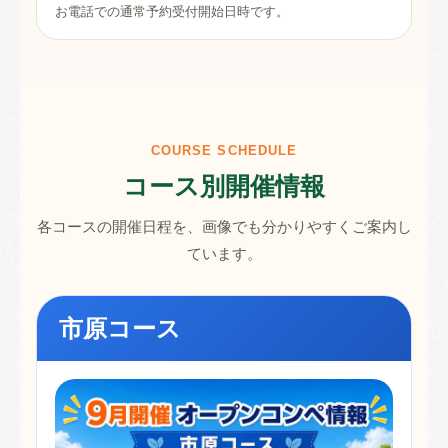
お電話での通常予約受付開始日時です。
COURSE SCHEDULE
コース別開催情報
各コースの開催日程を、画像でも分かりやすくご案内し
ています。
市原コース