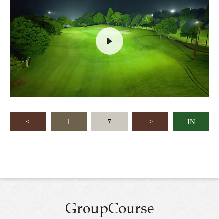
<
1
7
>
IN
GroupCourse