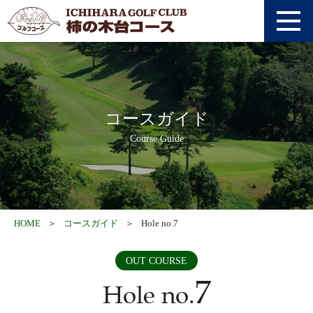
アクセス
採用情報
利用約款
オンライン予約
コースガイド
Course Guide
WEB登録
0436-92-1711
HOME
コースガイド
Hole no.7
OUT COURSE
7
Hole no.