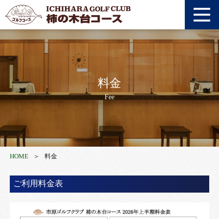
アクセス
採用情報
利用約款
オンライン予約
料金
Fee
WEB登録
0436-92-1711
HOME
料金
ご利用料金表